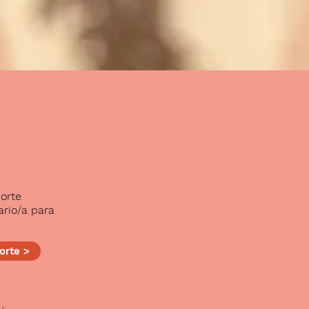
orte
rio/a para
orte >