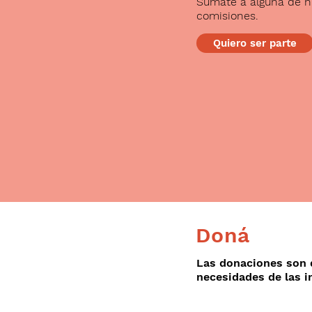
Sumate a alguna de n
comisiones.
Quiero ser parte
Doná
Las donaciones son 
necesidades de las in