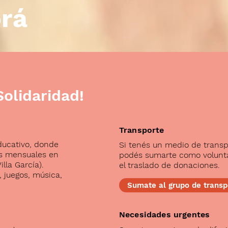
rá
olidaridad!
Transporte
ducativo, donde
Si tenés un medio de transp
os mensuales en
podés sumarte como volunta
illa García).
el traslado de donaciones.
, juegos, música,
Sumate al grupo de transp
Necesidades urgentes