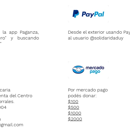
n la app Paganza,
Desde el exterior usando Pa
ero" y buscando
al usuario @solidaridaduy
"
caria
Por mercado pago
enta del Centro
podés donar:
rrales.
$100
004
$500
$1000
a
$2000
@gmail.com