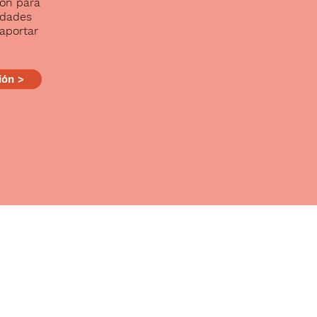
ión para
idades
 aportar
ión >